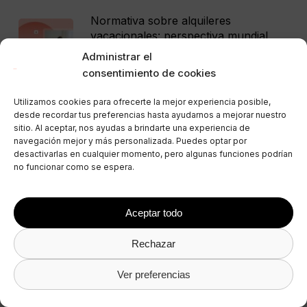
Normativa sobre alquileres
vacacionales: perspectiva mundial
(2024)
Administrar el
21 de junio de 2026
consentimiento de cookies
Utilizamos cookies para ofrecerte la mejor experiencia posible,
desde recordar tus preferencias hasta ayudarnos a mejorar nuestro
sitio. Al aceptar, nos ayudas a brindarte una experiencia de
Categorías
navegación mejor y más personalizada. Puedes optar por
desactivarlas en cualquier momento, pero algunas funciones podrían
Seleccionar Categoría
no funcionar como se espera.
Aceptar todo
Rechazar
Ver preferencias