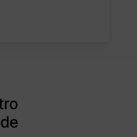
tro
de