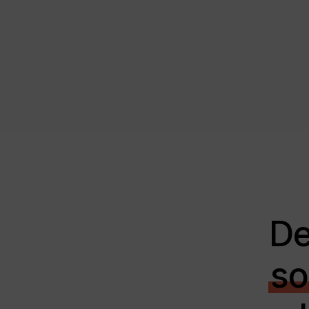
De
so