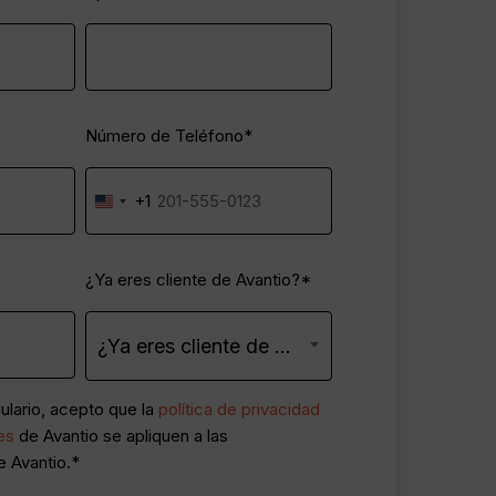
in online
 Payments
Phone
*
Número de Teléfono*
r a Avantio
+1
 Avantio de forma fluida y
United
States
+1
IsCustomer
*
¿Ya eres cliente de Avantio?*
¿Ya eres cliente de Avantio?
mulario, acepto que la
política de privacidad
es
de Avantio se apliquen a las
 Avantio.*