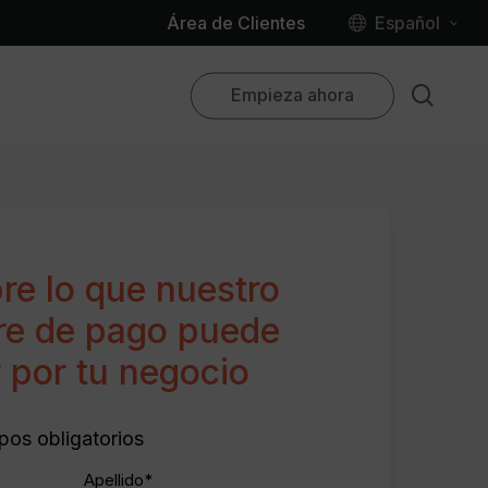
Menu
Área de Clientes
Español
Inglés
sear
Empieza ahora
Francés
Alemán
dades
Italiano
Portugués
ros
, enfoque local
ftware Partner 2026
el Propietario
re lo que nuestro
uipo
com
 equipo en crecimiento
ctivity Partner 2026
re de pago puede
d Inbox
 por tu negocio
re de pagos
perto
tner
 de Operaciones
las by Marriott
pos obligatorios
LastName
e Calendar
*
ivity Partner 2025
Apellido*