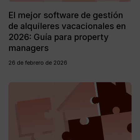
2026:
El
Guía
mejor
El mejor software de gestión
para
software
de alquileres vacacionales en
property
de
managers
gestión
2026: Guía para property
de
managers
alquileres
vacacionales
26 de febrero de 2026
en
2026:
Guía
Guía
para
sobre
property
los
managers
coanfitriones
Airbnb​
para
property
managers