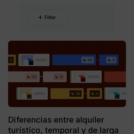
Filter
Diferencias
entre
alquiler
turístico,
temporal
y
de
larga
estancia:
La
Diferencias
comparación
entre
Diferencias entre alquiler
completa
alquiler
turístico, temporal y de larga
turístico,