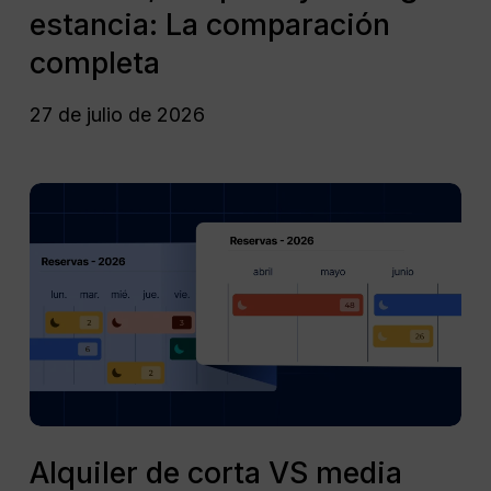
temporal
estancia: La comparación
y
completa
de
larga
27 de julio de 2026
estancia:
La
comparación
Alquiler
completa
de
corta
VS
media
temporada:
¿Cuál
es
la
diferencia?
Alquiler
de
Alquiler de corta VS media
corta