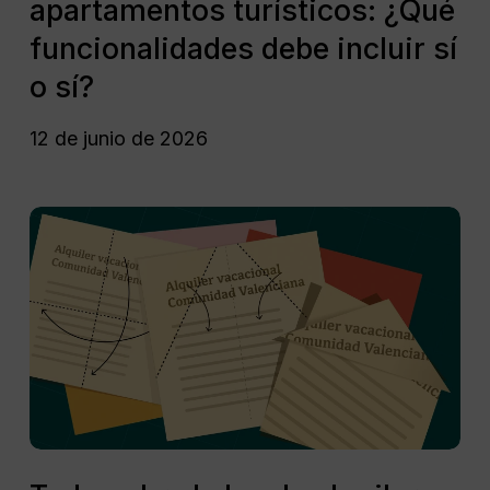
apartamentos turísticos: ¿Qué
apartamentos
turísticos:
funcionalidades debe incluir sí
¿Qué
o sí?
funcionalidades
debe
12 de junio de 2026
incluir
sí
o
Todo
sí?
sobre
la
ley
de
alquiler
vacacional
en
la
Comunidad
Todo
Valenciana
sobre