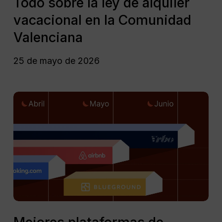
Todo sobre la ley de alquiler
la
vacacional en la Comunidad
ley
de
Valenciana
alquiler
vacacional
25 de mayo de 2026
en
la
Comunidad
Mejores
Valenciana
plataformas
de
alquiler
temporal
para
property
managers
2026
Mejores
plataformas