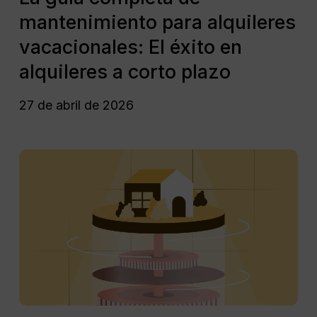
alquileres
completa
mantenimiento para alquileres
a
de
corto
mantenimiento
vacacionales: El éxito en
plazo
para
alquileres a corto plazo
alquileres
vacacionales:
27 de abril de 2026
El
éxito
en
¿Cómo
alquileres
mejorar
a
la
corto
eficiencia
plazo
operativa
en
empresas
de
gestión
de
¿Cómo