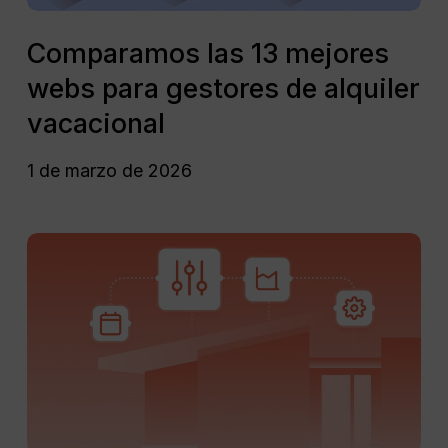
vacacional
Comparamos
las
Comparamos las 13 mejores
13
webs para gestores de alquiler
mejores
webs
vacacional
para
gestores
1 de marzo de 2026
de
alquiler
vacacional
El
mejor
software
de
gestión
de
alquileres
vacacionales
en