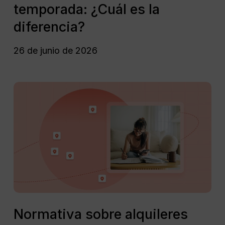
temporada: ¿Cuál es la
VS
media
diferencia?
temporada:
¿Cuál
26 de junio de 2026
es
la
diferencia?
Normativa
sobre
alquileres
vacacionales:
perspectiva
mundial
(2024)
Normativa
sobre
Normativa sobre alquileres
alquileres