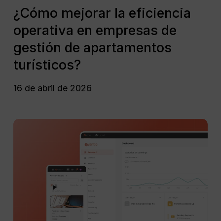
apartamentos
mejorar
¿Cómo mejorar la eficiencia
turísticos?
la
operativa en empresas de
eficiencia
operativa
gestión de apartamentos
en
turísticos?
empresas
de
16 de abril de 2026
gestión
de
apartamentos
Administración
turísticos?
de
alquileres
vacacionales:
Software
de
gestión
de
propiedades