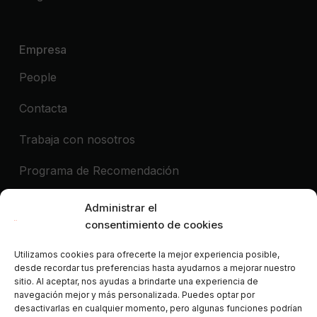
Empresa
People
Contacta
Trabaja con nosotros
Programa de Recomendación
Quiero una demo
Administrar el
consentimiento de cookies
Utilizamos cookies para ofrecerte la mejor experiencia posible,
Socios colaboradores de:
desde recordar tus preferencias hasta ayudarnos a mejorar nuestro
sitio. Al aceptar, nos ayudas a brindarte una experiencia de
ALEP
AIGAB
APAR
APARTURE
APTUR
navegación mejor y más personalizada. Puedes optar por
ASCAV
ATA
AVVA
CLF
FEVITUR
ISCF
desactivarlas en cualquier momento, pero algunas funciones podrían