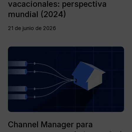
vacacionales: perspectiva
vacacionales:
perspectiva
mundial (2024)
mundial
(2024)
21 de junio de 2026
Channel
Manager
para
apartamentos
turísticos:
¿Qué
funcionalidades
debe
incluir
sí
Channel
o
Manager
Channel Manager para
sí?
para