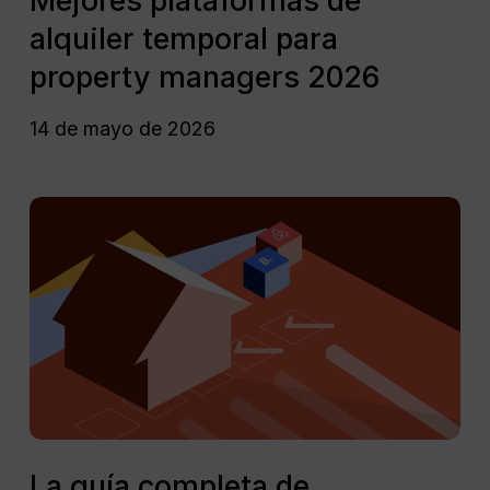
Mejores plataformas de
de
alquiler temporal para
alquiler
temporal
property managers 2026
para
property
14 de mayo de 2026
managers
2026
La
guía
completa
de
mantenimiento
para
alquileres
vacacionales:
El
éxito
La
en
guía
La guía completa de