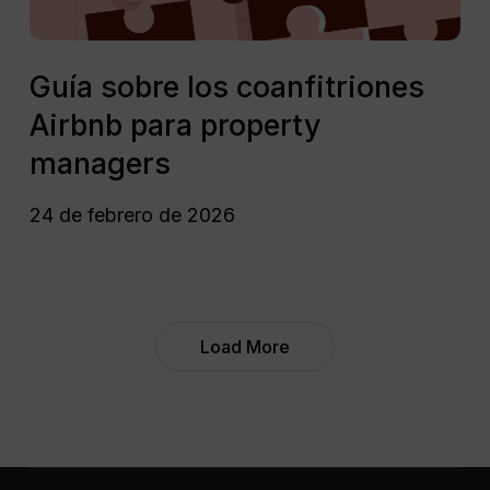
Guía
sobre
Guía sobre los coanfitriones
los
Airbnb​ para property
coanfitriones
Airbnb​
managers
para
property
24 de febrero de 2026
managers
Load More