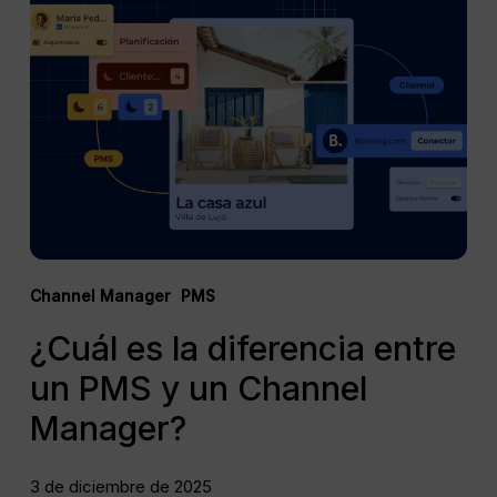
es
la
diferencia
entre
un
PMS
y
un
Channel
Manager?
Channel Manager
PMS
¿Cuál es la diferencia entre
un PMS y un Channel
Manager?
3 de diciembre de 2025