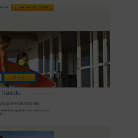
ck-in online
taforma de pagamento da
net
ão
nsição para a Avantio
ação sem complicações, suporte
pleto