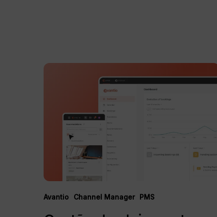
Gestão
de
alojamento
local:
Software
de
gestão
de
propriedades
Avantio
Channel Manager
PMS