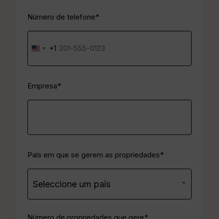
Phone
*
Número de telefone*
+1
United
States
+1
Company
*
Empresa*
PropertyLocation
*
País em que se gerem as propriedades*
Seleccione um país
PropertyNumber
*
Número de propriedades que gere*