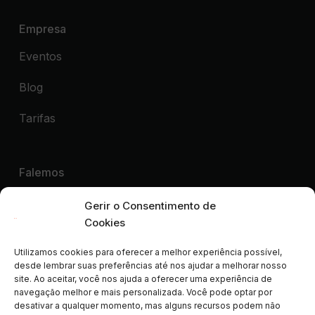
Empresa
Eventos
Blog
Tarifas
Falemos
Quero uma Demonstração
Gerir o Consentimento de
Cookies
Utilizamos cookies para oferecer a melhor experiência possível,
Parceiros colaboradores de:
desde lembrar suas preferências até nos ajudar a melhorar nosso
site. Ao aceitar, você nos ajuda a oferecer uma experiência de
ALEP
AIGAB
APAR
APARTURE
APTUR
navegação melhor e mais personalizada. Você pode optar por
ASCAV
ATA
AVVA
CLF
FEVITUR
ISCF
desativar a qualquer momento, mas alguns recursos podem não