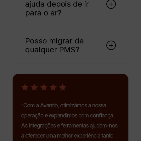
ajuda depois de ir
completas.
para o ar?
Terá acesso a suporte, tutoriais e sessões
de acompanhamento para otimizar os seus
Posso migrar de
processos.
qualquer PMS?
Já ajudámos clientes a migrar de dezenas
de sistemas. Diga-nos qual está a utilizar e
nós orientamos todo o processo.
“Com a Avantio, otimizámos a nossa
operação e expandimos com confiança.
As integrações e ferramentas ajudam-nos
a oferecer uma melhor experiência tanto