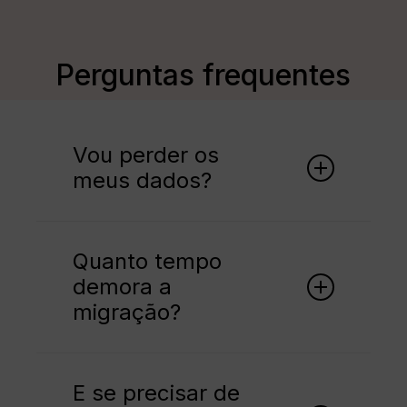
Perguntas frequentes
Vou perder os
meus dados?
Não. O seu Especialista de Implementação
garante que todas as informações são
Quanto tempo
transferidas com segurança.
demora a
migração?
Cada configuração é única. A maioria dos
gestores entra em funcionamento assim
E se precisar de
que a formação e configurações estão