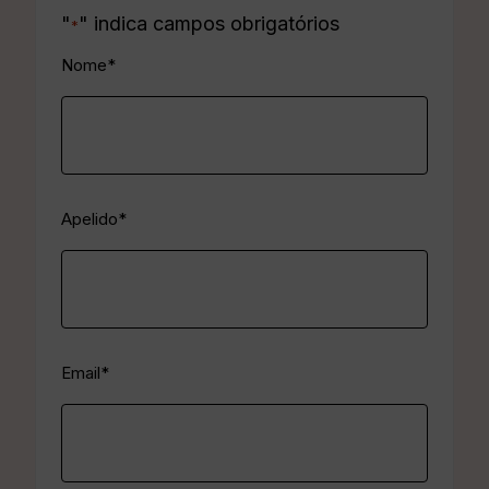
"
" indica campos obrigatórios
*
FirstName
*
Nome*
LastName
*
Apelido*
Email
*
Email*