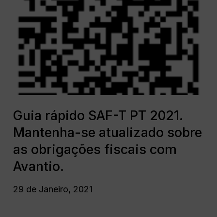
rápido
SAF-
T
PT
2021.
Mantenha-
se
atualizado
sobre
Guia
as
rápido
Guia rápido SAF-T PT 2021.
obrigações
SAF-
Mantenha-se atualizado sobre
fiscais
T
com
PT
as obrigações fiscais com
Avantio.
2021.
Avantio.
Mantenha-
se
29 de Janeiro, 2021
atualizado
sobre
as