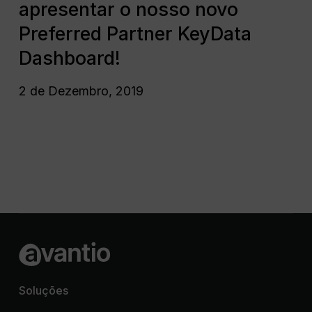
apresentar o nosso novo
Dashboard!
de
dar
Preferred Partner KeyData
apresentar
Dashboard!
o
nosso
2 de Dezembro, 2019
novo
Preferred
Partner
KeyData
Dashboard!
Soluções