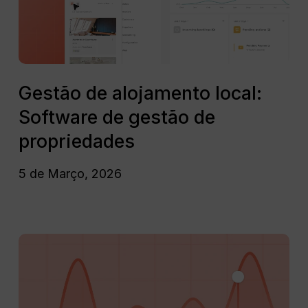
de
gestão
de
propriedades
Gestão
de
Gestão de alojamento local:
alojamento
Software de gestão de
local:
Software
propriedades
de
gestão
5 de Março, 2026
de
propriedades
Como
o
Software
de
Preços