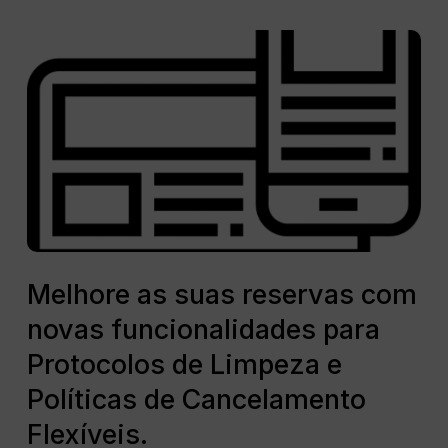
obrigações
Melhore
fiscais
as
com
suas
Avantio.
reservas
com
novas
funcionalidades
para
Protocolos
de
Melhore
Limpeza
as
Melhore as suas reservas com
e
suas
novas funcionalidades para
Políticas
reservas
de
com
Protocolos de Limpeza e
Cancelamento
novas
Políticas de Cancelamento
Flexíveis.
funcionalidades
Flexíveis.
para