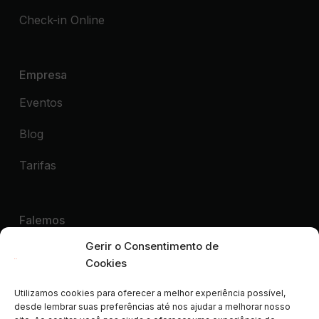
Check-in Online
Empresa
Eventos
Blog
Tarifas
Falemos
Gerir o Consentimento de
Quero uma Demonstração
Cookies
Utilizamos cookies para oferecer a melhor experiência possível,
Parceiros colaboradores de:
desde lembrar suas preferências até nos ajudar a melhorar nosso