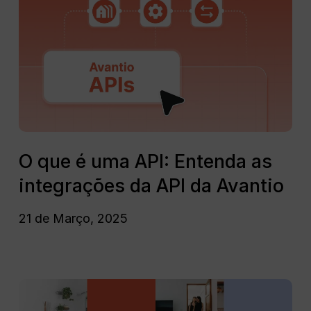
que
é
uma
API:
Entenda
as
integrações
da
API
O
da
que
O que é uma API: Entenda as
Avantio
é
integrações da API da Avantio
uma
API:
21 de Março, 2025
Entenda
as
integrações
da
Airbnb:
API
As
da