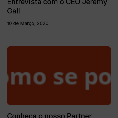
parceiro
Entrevista com o CEO Jeremy
Breezeway!
Gall
Entrevista
com
10 de Março, 2020
o
CEO
Jeremy
Gall
Conheça
o
nosso
Partner
TravelStaytion
Conheça
o
Conheça o nosso Partner