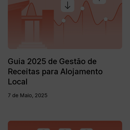
de
Local
Gestão
em
de
2025
Receitas
para
Alojamento
Local
Guia
2025
Guia 2025 de Gestão de
de
Receitas para Alojamento
Gestão
de
Local
Receitas
para
7 de Maio, 2025
Alojamento
Local
O