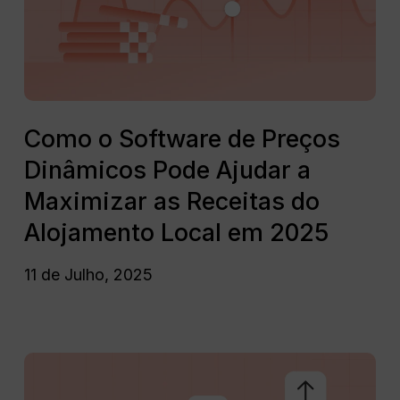
Dinâmicos
Pode
Ajudar
a
Maximizar
Como
as
o
Como o Software de Preços
Receitas
Software
Dinâmicos Pode Ajudar a
do
de
Alojamento
Preços
Maximizar as Receitas do
Local
Dinâmicos
Alojamento Local em 2025
em
Pode
2025
Ajudar
11 de Julho, 2025
a
Maximizar
as
Receitas
Guia
do
2025
Alojamento