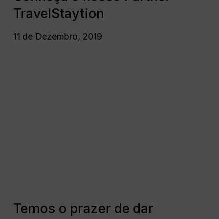
nosso
TravelStaytion
Partner
TravelStaytion
11 de Dezembro, 2019
Temos
o
prazer
de
dar
apresentar
o
nosso
novo
Preferred
Temos
Partner
o
Temos o prazer de dar
KeyData
prazer