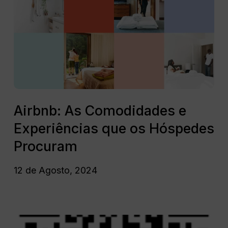
Comodidades
Avantio
e
Experiências
que
os
Hóspedes
Procuram
Airbnb:
As
Airbnb: As Comodidades e
Comodidades
Experiências que os Hóspedes
e
Experiências
Procuram
que
os
12 de Agosto, 2024
Hóspedes
Procuram
Guia