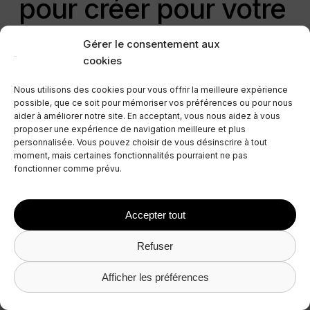
pour créer pour votre
Business Plan de
Gérer le consentement aux
cookies
location saisonnière
Nous utilisons des cookies pour vous offrir la meilleure expérience
possible, que ce soit pour mémoriser vos préférences ou pour nous
aider à améliorer notre site. En acceptant, vous nous aidez à vous
proposer une expérience de navigation meilleure et plus
Marketplace
personnalisée. Vous pouvez choisir de vous désinscrire à tout
moment, mais certaines fonctionnalités pourraient ne pas
fonctionner comme prévu.
Collaborer avec des partenaires
technologiques peut considérablement
simplifier nos tâches et même nous aider à
Accepter tout
automatiser une grande partie de notre flux de
travail. Des outils de check-in automatique, de
Refuser
tarification, de serrures connectées, de gestion
du nettoyage, et bien d’autres encore, peuvent
Afficher les préférences
améliorer la qualité globale du service que nous
proposons.