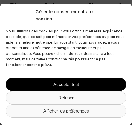
Si vous faites confiance à
Gérer le consentement aux
Avantio en tant que
cookies
partenaire technologique,
Nous utilisons des cookies pour vous offrir la meilleure expérience
nous aimerions
possible, que ce soit pour mémoriser vos préférences ou pour nous
aider à améliorer notre site. En acceptant, vous nous aidez à vous
récompenser votre
proposer une expérience de navigation meilleure et plus
personnalisée. Vous pouvez choisir de vous désinscrire à tout
fidélité
moment, mais certaines fonctionnalités pourraient ne pas
fonctionner comme prévu.
Accepter tout
Refuser
Afficher les préférences
Recommandez un confrère