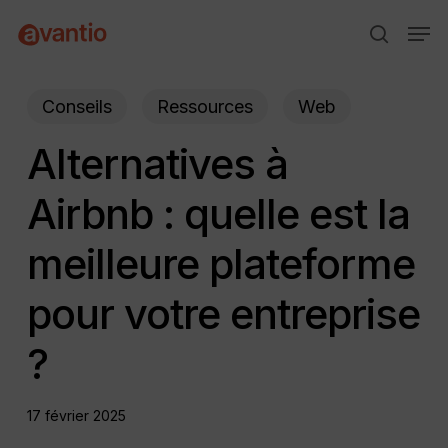
Skip
Menu
Men
to
search
main
content
Conseils
Ressources
Web
Alternatives à
Airbnb : quelle est la
meilleure plateforme
pour votre entreprise
?
17 février 2025