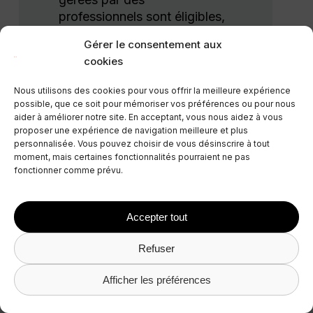
professionnels sont éligibles,
ce qui limite l’accès de
Gérer le consentement aux
certains hôtes.
cookies
Des normes strictes de
Nous utilisons des cookies pour vous offrir la meilleure expérience
qualité et de service peuvent
possible, que ce soit pour mémoriser vos préférences ou pour nous
nécessiter des
aider à améliorer notre site. En acceptant, vous nous aidez à vous
investissements
proposer une expérience de navigation meilleure et plus
supplémentaires dans
personnalisée. Vous pouvez choisir de vous désinscrire à tout
moment, mais certaines fonctionnalités pourraient ne pas
l’entretien de la propriété et
fonctionner comme prévu.
les services aux hôtes.
Accepter tout
Refuser
Houfy
Afficher les préférences
Houfy est une plateforme sans