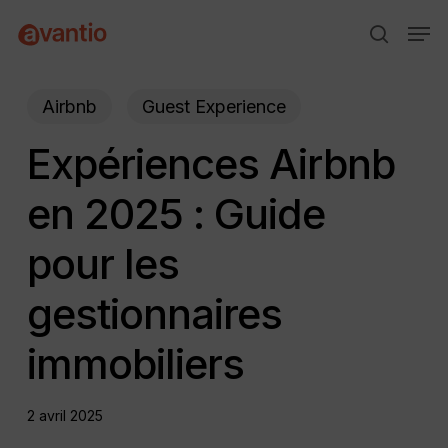
Skip
Menu
Men
to
search
main
content
Airbnb
Guest Experience
Expériences Airbnb
en 2025 : Guide
pour les
gestionnaires
immobiliers
2 avril 2025