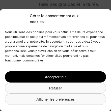
taille des groupes et la durée.
Gérer le consentement aux
cookies
Obtenir une
Nous utilisons des cookies pour vous offrir la meilleure expérience
possible, que ce soit pour mémoriser vos préférences ou pour nous
approbation
aider à améliorer notre site. En acceptant, vous nous aidez à vous
proposer une expérience de navigation meilleure et plus
Airbnb examine et vérifie toutes
personnalisée. Vous pouvez choisir de vous désinscrire à tout
moment, mais certaines fonctionnalités pourraient ne pas
les nouvelles annonces
fonctionner comme prévu.
d’expériences afin de garantir
leur qualité. L’approbation peut
prendre quelques jours.
Accepter tout
Refuser
Afficher les préférences
Optimiser votre
marketing