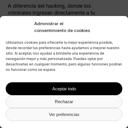
A diferencia del hacking, donde los
criminales ingresan directamente a tu
sistema, el phishing por clonación se
Administrar el
basa en engañar a los usuarios para
consentimiento de cookies
que le proporcionen su información.
Utilizamos cookies para ofrecerte la mejor experiencia posible,
desde recordar tus preferencias hasta ayudarnos a mejorar nuestro
sitio. Al aceptar, nos ayudas a brindarte una experiencia de
navegación mejor y más personalizada. Puedes optar por
desactivarlas en cualquier momento, pero algunas funciones podrían
no funcionar como se espera.
Aceptar todo
Rechazar
Tip profesional:
Ten cuidado con
Ver preferencias
los enlaces o los archivos adjuntos
inesperados, incluso en correos