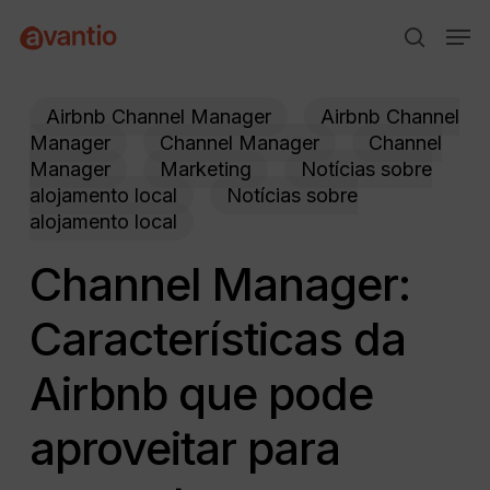
Skip
Menu
Men
to
search
main
content
Airbnb Channel Manager
Airbnb Channel
Manager
Channel Manager
Channel
Manager
Marketing
Notícias sobre
alojamento local
Notícias sobre
alojamento local
Channel Manager:
Características da
Airbnb que pode
aproveitar para