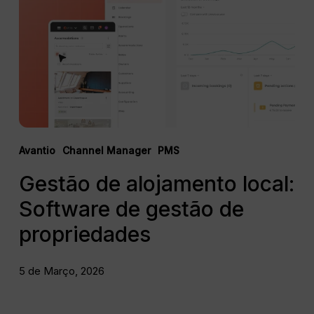
Software
de
gestão
de
propriedades
Avantio
Channel Manager
PMS
Gestão de alojamento local:
Software de gestão de
propriedades
5 de Março, 2026