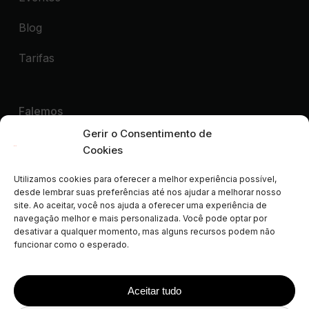
Blog
Tarifas
Falemos
Gerir o Consentimento de
Quero uma Demonstração
Cookies
Utilizamos cookies para oferecer a melhor experiência possível,
Parceiros colaboradores de:
desde lembrar suas preferências até nos ajudar a melhorar nosso
site. Ao aceitar, você nos ajuda a oferecer uma experiência de
ALEP
AIGAB
APAR
APARTURE
APTUR
navegação melhor e mais personalizada. Você pode optar por
ASCAV
ATA
AVVA
CLF
FEVITUR
ISCF
desativar a qualquer momento, mas alguns recursos podem não
funcionar como o esperado.
STAA
STAMA
VDFA
VRMA
SPLM
AVAT
FAVR
NWVRP
Aceitar tudo