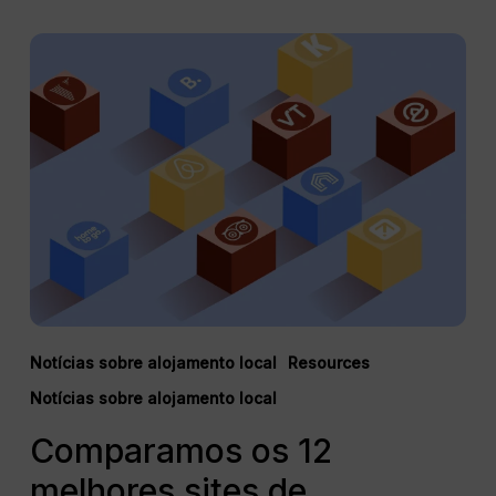
Comparamos
os
12
melhores
sites
de
alojamento
local
Notícias sobre alojamento local
Resources
Notícias sobre alojamento local
Comparamos os 12
melhores sites de