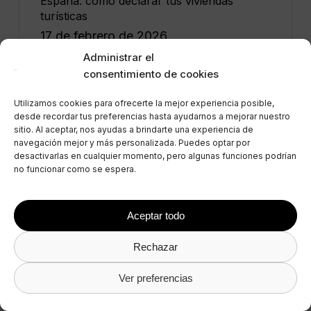
España: cómo declarar tus viviendas
turísticas
17 de febrero de 2026
Administrar el
consentimiento de cookies
Utilizamos cookies para ofrecerte la mejor experiencia posible,
Administración de alquileres vacacionales:
desde recordar tus preferencias hasta ayudarnos a mejorar nuestro
Software de gestión de propiedades 2026
sitio. Al aceptar, nos ayudas a brindarte una experiencia de
5 de marzo de 2026
navegación mejor y más personalizada. Puedes optar por
desactivarlas en cualquier momento, pero algunas funciones podrían
no funcionar como se espera.
Aceptar todo
RECENT POSTS
Rechazar
Diferencias entre alquiler turístico,
temporal y de larga estancia: La
Ver preferencias
comparación completa
27 de julio de 2026