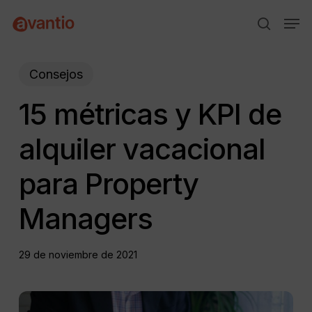
Skip
Menu
Men
to
search
main
content
Consejos
15 métricas y KPI de
alquiler vacacional
para Property
Managers
29 de noviembre de 2021