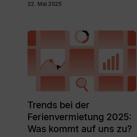
22. Mai 2025
2025
wissen?
Trends
bei
der
Ferienvermietung
2025:
Was
kommt
auf
uns
Trends
zu?
bei
Trends bei der
der
Ferienvermietung 2025:
Ferienvermietung
2025:
Was kommt auf uns zu?
Was