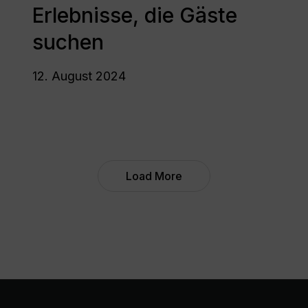
Annehmlichkeiten
Erlebnisse, die Gäste
und
suchen
Erlebnisse,
die
Gäste
12. August 2024
suchen
Load More