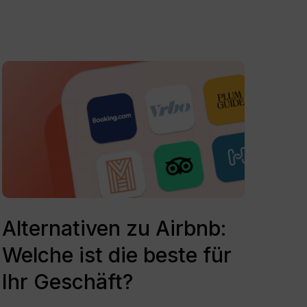
Alternativen
zu
Airbnb:
Welche
ist
die
beste
für
Ihr
Alternativen
Geschäft?
zu
Alternativen zu Airbnb:
Airbnb:
Welche ist die beste für
Welche
ist
Ihr Geschäft?
die
beste