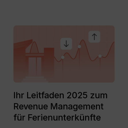
Ihr
Leitfaden
2025
zum
Revenue
Management
für
Ferienunterkünfte
Ihr
Leitfaden
Ihr Leitfaden 2025 zum
2025
Revenue Management
zum
Revenue
für Ferienunterkünfte
Management
für