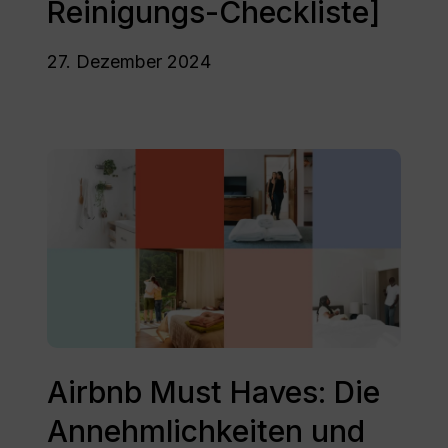
Reinigungs-Checkliste]
[+
Reinigungs-
Checkliste]
27. Dezember 2024
Airbnb
Must
Haves:
Die
Annehmlichkeiten
und
Erlebnisse,
die
Gäste
Airbnb
suchen
Must
Airbnb Must Haves: Die
Haves:
Annehmlichkeiten und
Die