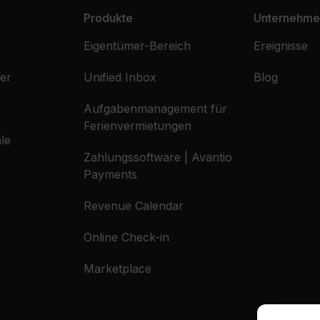
Produkte
Unternehme
Eigentümer-Bereich
Ereignisse
er
Unified Inbox
Blog
Aufgabenmanagement für
Ferienvermietungen
le
Zahlungssoftware | Avantio
Payments
Revenue Calendar
Online Check-in
Marketplace