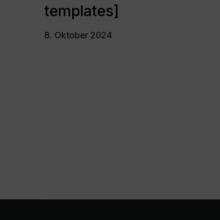
schreiben
templates]
[mit
templates]
8. Oktober 2024