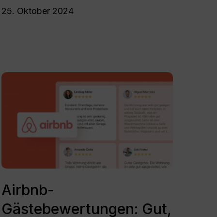
25. Oktober 2024
Airbnb-
Gästebewertungen:
Gut,
Schlecht
und
Alles
dazwischen
Airbnb-
Gästebewertungen:
Airbnb-
Gut,
Gästebewertungen: Gut,
Schlecht