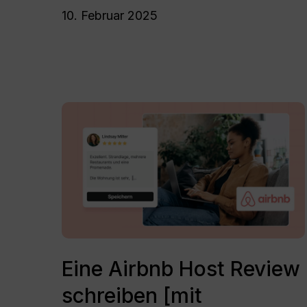
kommt
10. Februar 2025
auf
uns
zu?
Eine
Airbnb
Host
Review
schreiben
[mit
templates]
Eine
Airbnb
Eine Airbnb Host Review
Host
schreiben [mit
Review