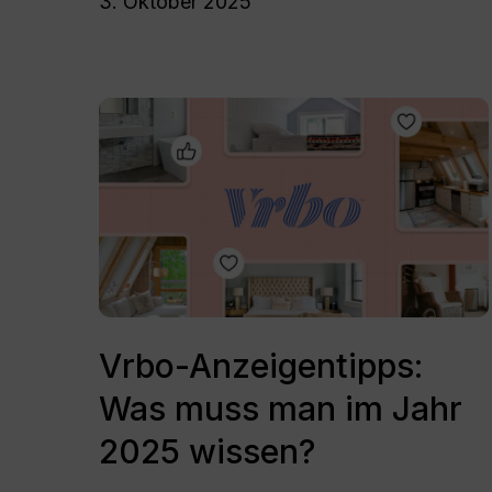
3. Oktober 2025
Vrbo-
Anzeigentipps:
Was
muss
man
im
Jahr
2025
wissen?
Vrbo-
Anzeigentipps:
Vrbo-Anzeigentipps:
Was
Was muss man im Jahr
muss
man
2025 wissen?
im
Jahr