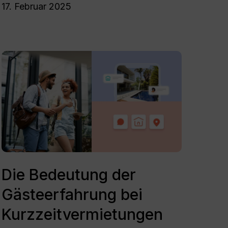
17. Februar 2025
für
Ihr
Geschäft?
Die
Bedeutung
der
Gästeerfahrung
bei
Kurzzeitvermietungen
Die
Bedeutung
Die Bedeutung der
der
Gästeerfahrung bei
Gästeerfahrung
bei
Kurzzeitvermietungen
Kurzzeitvermietungen