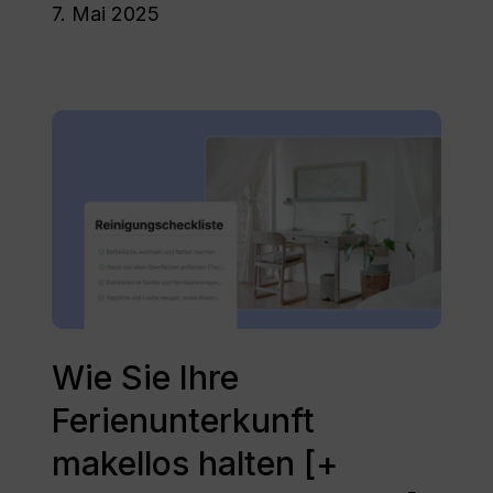
7. Mai 2025
Ferienunterkünfte
Wie
Sie
Ihre
Ferienunterkunft
makellos
halten
[+
Reinigungs-
Checkliste]
Wie
Sie
Wie Sie Ihre
Ihre
Ferienunterkunft
Ferienunterkunft
makellos
makellos halten [+
halten