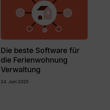
Software
line Check-in
für
die
hlungssoftware by Planet
Ferienwohnung
Verwaltung
Die
beste
Die beste Software für
Software
die Ferienwohnung
für
die
Verwaltung
Ferienwohnung
Verwaltung
24. Juni 2025