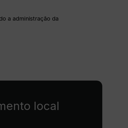
ck-in online
do a administração da
taforma de pagamento da
net
ão
nsição para a Avantio
ação sem complicações, suporte
pleto
mento local