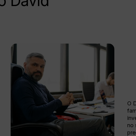
o David
O D
fam
inv
no 
pre