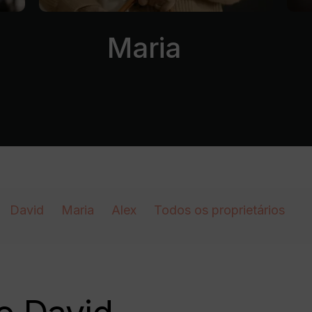
Maria
David
Maria
Alex
Todos os proprietários