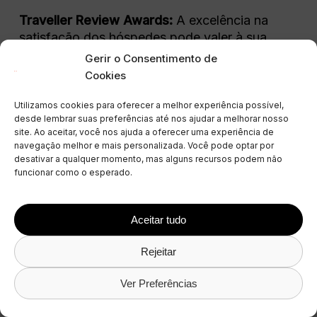
Traveller Review Awards:
A excelência na
satisfação dos hóspedes pode valer à sua
propriedade um Traveller Review Award,
Gerir o Consentimento de
uma marca de excelência que aumenta a
Cookies
sua reputação na plataforma e entre os
potenciais hóspedes.
Utilizamos cookies para oferecer a melhor experiência possível,
desde lembrar suas preferências até nos ajudar a melhorar nosso
site. Ao aceitar, você nos ajuda a oferecer uma experiência de
navegação melhor e mais personalizada. Você pode optar por
desativar a qualquer momento, mas alguns recursos podem não
Como aplicar
funcionar como o esperado.
eficazmente todas estas
informações?
Aceitar tudo
Com as OTAs (Online Travel Agencies) a
Rejeitar
gerirem 40% de todas as reservas de
alojamento local tudo se resume à
Ver Preferências
aplicação de estratégias eficazes. No