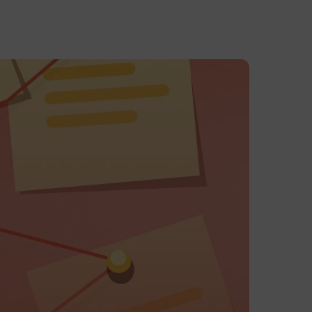
in online
 Gateway
e
ad Avantio
ne fluida, supporto completo