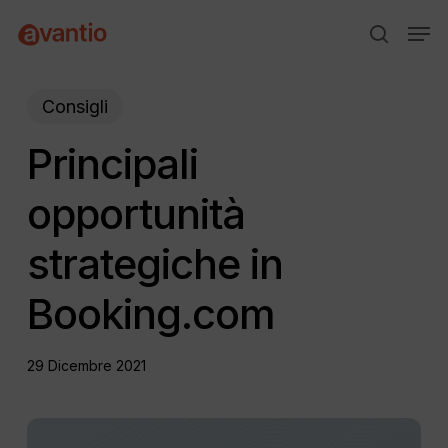
Skip
Menu
Men
to
search
main
content
Consigli
Principali
opportunità
strategiche in
Booking.com
29 Dicembre 2021