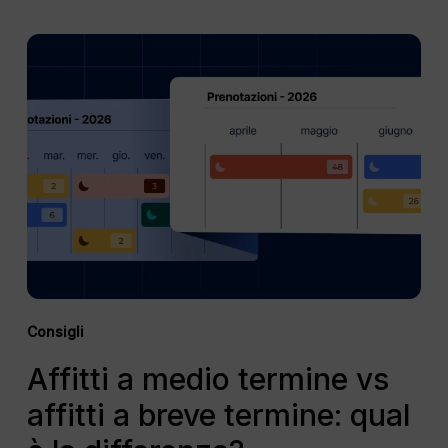
Affitti
a
medio
termine
vs
affitti
a
breve
termine:
qual
è
la
differenza?
Consigli
Affitti a medio termine vs
affitti a breve termine: qual