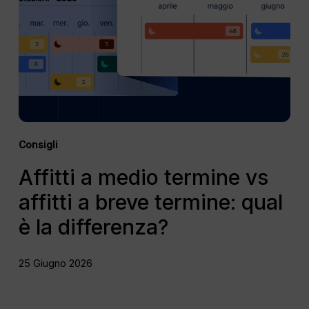
vs
affitti
a
breve
termine:
qual
è
la
differenza?
Consigli
Affitti a medio termine vs
affitti a breve termine: qual
è la differenza?
25 Giugno 2026