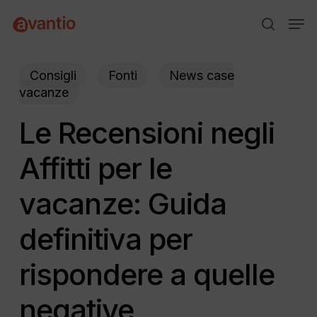
Skip
Menu
Men
to
search
main
content
Consigli
Fonti
News case
vacanze
Le Recensioni negli
Affitti per le
vacanze: Guida
definitiva per
rispondere a quelle
negative