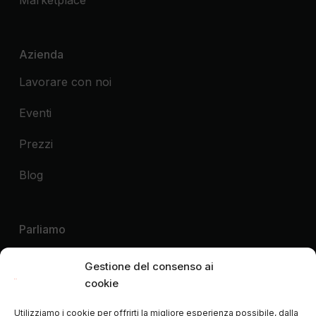
Azienda
Lavorare con noi
Eventi
Prezzi
Blog
Parliamo
Voglio una demo
Gestione del consenso ai
cookie
Voglio contattare
Utilizziamo i cookie per offrirti la migliore esperienza possibile, dalla