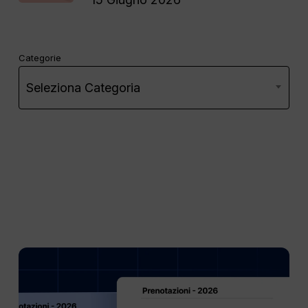
Categorie
Seleziona Categoria
Affitti
a
medio
termine