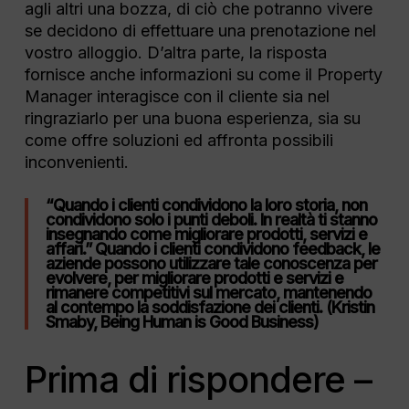
agli altri una bozza, di ciò che potranno vivere
se decidono di effettuare una prenotazione nel
vostro alloggio. D’altra parte, la risposta
fornisce anche informazioni su come il Property
Manager interagisce con il cliente sia nel
ringraziarlo per una buona esperienza, sia su
come offre soluzioni ed affronta possibili
inconvenienti.
“Quando i clienti condividono la loro storia, non
condividono solo i punti deboli. In realtà ti stanno
insegnando come migliorare prodotti, servizi e
affari.” Quando i clienti condividono feedback, le
aziende possono utilizzare tale conoscenza per
evolvere, per migliorare prodotti e servizi e
rimanere competitivi sul mercato, mantenendo
al contempo la soddisfazione dei clienti. (Kristin
Smaby, Being Human is Good Business)
Prima di rispondere –