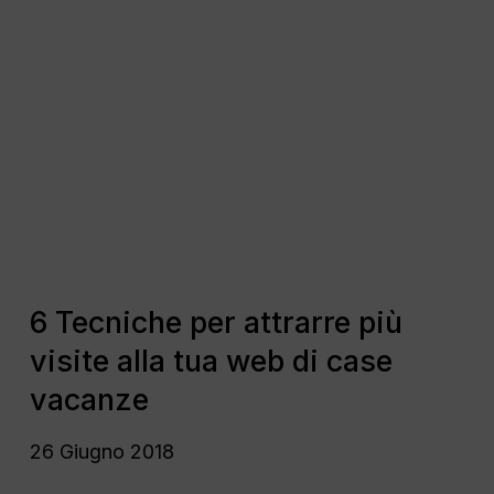
6
Tecniche
per
attrarre
più
visite
alla
tua
web
di
6
case
Tecniche
6 Tecniche per attrarre più
vacanze
per
visite alla tua web di case
attrarre
più
vacanze
visite
alla
26 Giugno 2018
tua