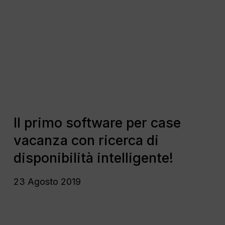
primo
software
per
case
vacanza
con
ricerca
di
disponibilità
Il
intelligente!
primo
Il primo software per case
software
vacanza con ricerca di
per
case
disponibilità intelligente!
vacanza
con
23 Agosto 2019
ricerca
di
disponibilità