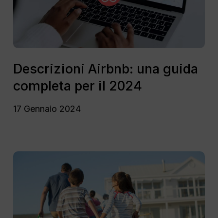
per
il
2024
Descrizioni
Airbnb:
Descrizioni Airbnb: una guida
una
completa per il 2024
guida
completa
17 Gennaio 2024
per
il
2024
Google
Vacation
Rentals:
Ultimate
Guide
2021