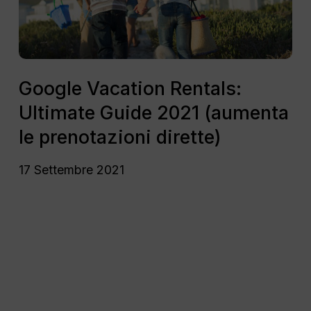
(aumenta
le
prenotazioni
dirette)
Google
Vacation
Google Vacation Rentals:
Rentals:
Ultimate Guide 2021 (aumenta
Ultimate
Guide
le prenotazioni dirette)
2021
(aumenta
17 Settembre 2021
le
prenotazioni
dirette)
Marketing
empatico.
Che
cos’è
e