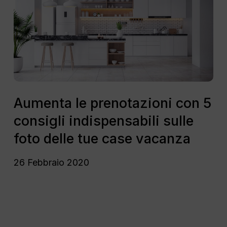
una
con
crisi
5
consigli
indispensabili
sulle
foto
delle
Aumenta
tue
le
Aumenta le prenotazioni con 5
case
prenotazioni
consigli indispensabili sulle
vacanza
con
5
foto delle tue case vacanza
consigli
indispensabili
26 Febbraio 2020
sulle
foto
delle
tue
“Content
case
Marketing”: