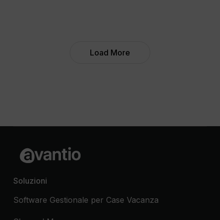
web
di
case
vacanze
Load More
Soluzioni
Software Gestionale per Case Vacanza