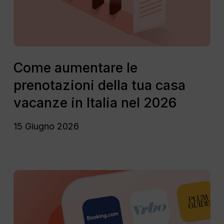
tua
casa
vacanze
in
Italia
Come
nel
aumentare
Come aumentare le
2026
le
prenotazioni della tua casa
prenotazioni
della
vacanze in Italia nel 2026
tua
casa
15 Giugno 2026
vacanze
in
Italia
nel
Alternative
2026
a
Airbnb:
Qual
è