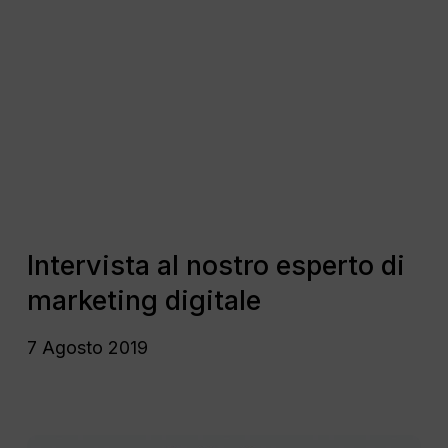
intelligente!
Intervista
al
nostro
esperto
di
marketing
digitale
Intervista
al
Intervista al nostro esperto di
nostro
marketing digitale
esperto
di
7 Agosto 2019
marketing
digitale
3