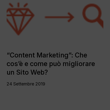
vacanza
Che
cos’è
e
come
può
migliorare
un
Sito
“Content
Web?
Marketing”:
“Content Marketing”: Che
Che
cos’è e come può migliorare
cos’è
e
un Sito Web?
come
può
24 Settembre 2019
migliorare
un
Sito
Web?
Il