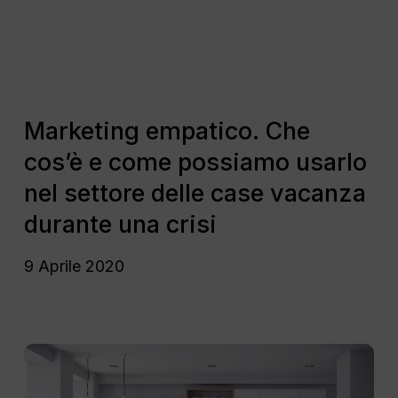
come
possiamo
usarlo
nel
settore
Marketing
delle
empatico.
Marketing empatico. Che
case
Che
cos’è e come possiamo usarlo
vacanza
cos’è
durante
e
nel settore delle case vacanza
una
come
durante una crisi
crisi
possiamo
usarlo
9 Aprile 2020
nel
settore
delle
case
Aumenta
vacanza
le
durante
prenotazioni