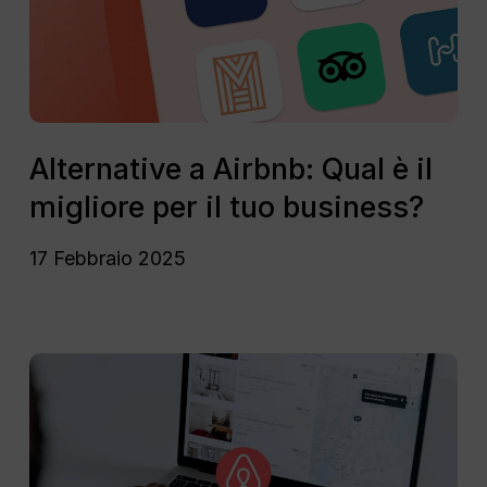
il
migliore
per
il
tuo
Alternative
business?
a
Alternative a Airbnb: Qual è il
Airbnb:
migliore per il tuo business?
Qual
è
17 Febbraio 2025
il
migliore
per
il
Descrizioni
tuo
Airbnb:
business?
una
guida
completa