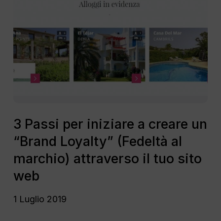
Passi
per
iniziare
a
creare
un
“Brand
Loyalty”
(Fedeltà
3
al
Passi
3 Passi per iniziare a creare un
marchio)
per
“Brand Loyalty” (Fedeltà al
attraverso
iniziare
il
a
marchio) attraverso il tuo sito
tuo
creare
web
sito
un
web
“Brand
1 Luglio 2019
Loyalty”
(Fedeltà