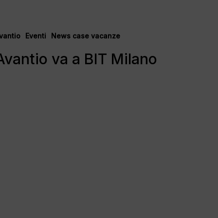
vantio
a
vantio
Eventi
News case vacanze
Avantio va a BIT Milano
IT
ilano