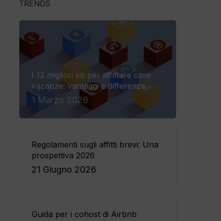
TRENDS
in online
 Gateway
e
I 12 migliori siti per affittare case
ad Avantio
vacanze: vantaggi e differenze
ne fluida, supporto completo
1 Marzo 2026
Regolamenti sugli affitti brevi: Una
prospettiva 2026
21 Giugno 2026
Guida per i cohost di Airbnb