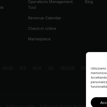
Operations Management
Blog
le
Tool
Revenue Calendar
Check-in online
Marketplace
ASCAV
ATA
AVVA
CLF
FEVITUR
ISCF
STAA
Utilizziamo 
memorizzazi
Accettando, 
personalizz
funzionalit
Acce
le
Politica sui cookie
Politica sulla Privacy dei Social Media