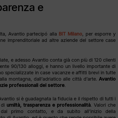
Converti i visitatori in prenotazioni
Risorse per dare forma alla tua
parenza e
dirette
strategia.
Check-
Eventi
Planet
Servizi
Incontraci in tutto il mondo
Marketing Digitale
Migrazion
lta, Avantio partecipó alla
BIT Milano
, per esporre y
Genera traffico con SEO e PPC
ione imprenditoriale ad altre aziende del settore case
Passa 
Servizio Social Media
Migrazio
ate, e adesso Avantio conta già con più di 120 clienti
ente 90/130 alloggi, e hanno un livello importante di
 specializzate in case vacanze e affitti brevi in tutte
 alla montagna, dall’adriatico alle città d’arte.
Avantio
ie professionali del settore
.
tio si è guadagnata la fiducia e il rispetto di tutti i
 di
umiltà, trasparenza e professionalità
. Valori che
 dal primo contatto, e da subito all’inizio della
do di Avantio, ed è questo che rende possibile avere