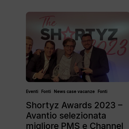
Shortyz
Awards
2023
–
Avantio
selezionata
migliore
PMS
e
Channel
Manager
Eventi
Fonti
News case vacanze
Fonti
Shortyz Awards 2023 –
Avantio selezionata
migliore PMS e Channel