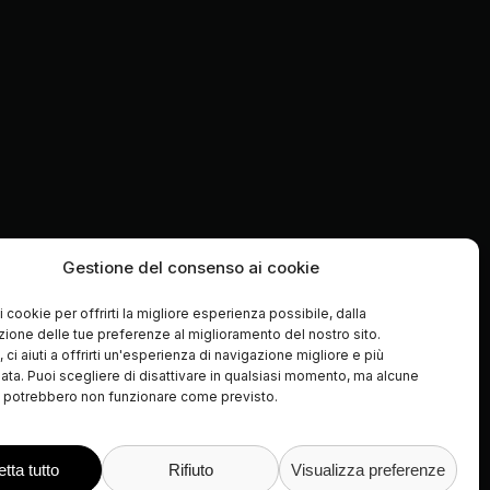
Gestione del consenso ai cookie
STAMA
VDFA
VRMA
SPLM
AVAT
i cookie per offrirti la migliore esperienza possibile, dalla
one delle tue preferenze al miglioramento del nostro sito.
ci aiuti a offrirti un'esperienza di navigazione migliore e più
ata. Puoi scegliere di disattivare in qualsiasi momento, ma alcune
à potrebbero non funzionare come previsto.
tta tutto
Rifiuto
Visualizza preferenze