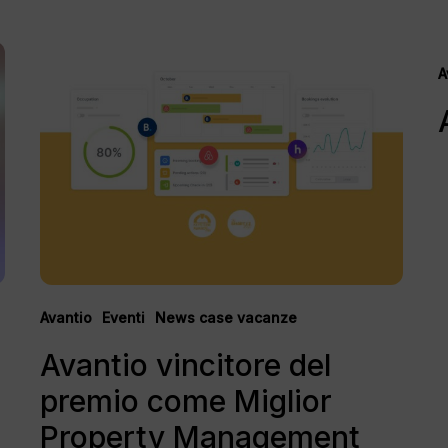
Avantio
A
vincitore
v
A
del
a
premio
B
come
M
Miglior
Property
Management
System
per
la
seconda
Avantio
Eventi
News case vacanze
volta
Avantio vincitore del
consecutiva
nel
premio come Miglior
2021!
Property Management