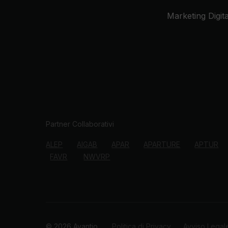
Marketing Digita
Partner Collaborativi
ALEP
AIGAB
APAR
APARTURE
APTUR
FAVR
NWVRP
© 2026 Avantio
Politica di Privacy
Avviso Lega