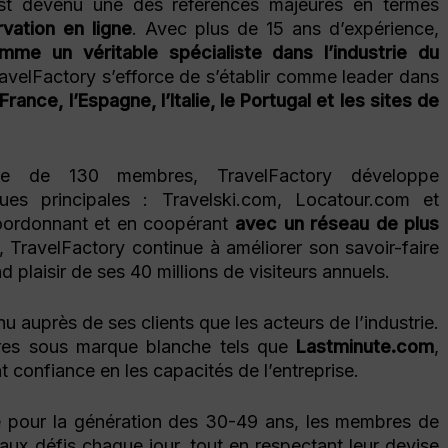
st devenu une des références majeures en termes
rvation en ligne
. Avec plus de 15 ans d’expérience,
me un véritable spécialiste dans l’industrie du
ravelFactory s’efforce de s’établir comme leader dans
France, l’Espagne, l’Italie, le Portugal et les sites de
ipe de 130 membres, TravelFactory développe
es principales : Travelski.com, Locatour.com et
oordonnant et en coopérant
avec un réseau de plus
, TravelFactory continue à améliorer son savoir-faire
d plaisir de ses 40 millions de visiteurs annuels.
u auprès de ses clients que les acteurs de l’industrie.
ires sous marque blanche tels que
Lastminute.com
,
nt confiance en les capacités de l’entreprise.
 pour la génération des 30-49 ans, les membres de
ux défis chaque jour, tout en respectant leur devise