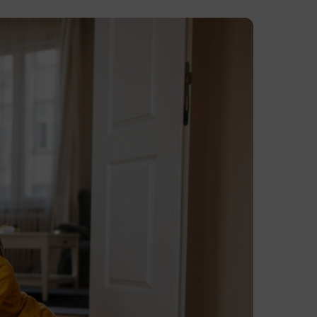
venue Planning d’Avantio
eck-in online
ur Conciergerie
tion
sculer sur Avantio
nçu pour les professionnels