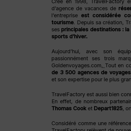
Créé en 1998, TravelFactory e
d’agence de vacances de
rése
l’entreprise
est considérée com
tourisme
. Depuis sa création, T
ses
principales destinations : la 
sports d’hiver.
Aujourd’hui, avec son équ
passionnément ses trois marqu
Goldenvoyages.com
.
Tout en c
de 3 500 agences de voyages
et son expertise pour le plus gran
TravelFactory est aussi bien conn
En effet, de nombreux partena
Thomas Cook
et
Depart1825
, o
Considéré comme une référence
TravelFactory relèvent de nouvea