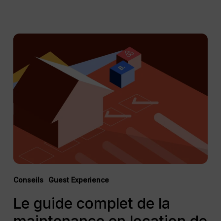
Le
guide
complet
de
la
maintenance
en
location
de
courte
durée
Conseils
Guest Experience
Le guide complet de la