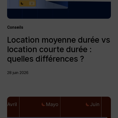
quelles
différences
?
Conseils
Location moyenne durée vs
location courte durée :
quelles différences ?
28 juin 2026
Les
meilleures
plateformes