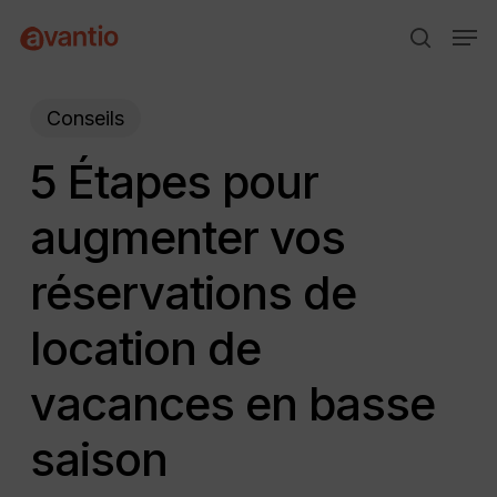
Skip
Menu
Men
to
search
main
content
Conseils
5 Étapes pour
augmenter vos
réservations de
location de
vacances en basse
saison