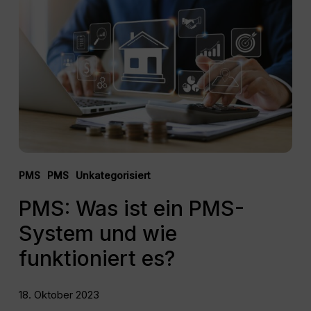
ist
ein
PMS-
System
und
wie
funktioniert
es?
PMS
PMS
Unkategorisiert
PMS: Was ist ein PMS-
System und wie
funktioniert es?
18. Oktober 2023