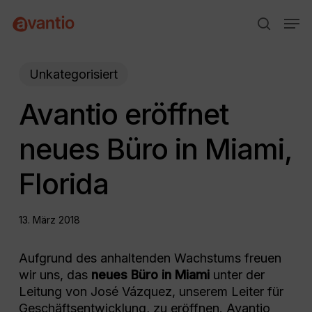
Skip
Menu
Men
to
search
main
content
Unkategorisiert
Avantio eröffnet
neues Büro in Miami,
Florida
13. März 2018
Aufgrund des anhaltenden Wachstums freuen
wir uns, das
neues Büro in Miami
unter der
Leitung von José Vázquez, unserem Leiter für
Geschäftsentwicklung, zu eröffnen. Avantio