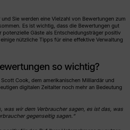
Resources to shape your strategy
Services
On
Veranstaltungen
r und Sie werden eine Vielzahl von Bewertungen zum
Digital Marketing
Treffen Sie uns weltweit
Za
ekommen. Es ist wichtig, dass die Bewertungen gut
Steigern Sie Ihren Traffic mit SEO und
PPC
r potenzielle Gäste als Entscheidungsträger positiv
einige nützliche Tipps für eine effektive Verwaltung
ewertungen so wichtig?
n Scott Cook, dem amerikanischen Milliardär und
heutigen digitalen Zeitalter noch mehr an Bedeutung
s, was wir dem Verbraucher sagen, es ist das, was
erbraucher gegenseitig sagen.“
en