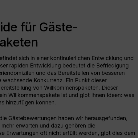
Resources to shape your strategy
Services
On
Veranstaltungen
Digital Marketing
Treffen Sie uns weltweit
ide für Gäste-
Za
Steigern Sie Ihren Traffic mit SEO und
PPC
aketen
findet sich in einer kontinuierlichen Entwicklung und
eser rapiden Entwicklung bedeutet die Befriedigung
riendomizilen und das Bereitstellen von besseren
e wachsende Konkurrenz. Ein Punkt dieser
 Bereitstellung von Willkommenspaketen. Dieser
s ein Willkommenspakete ist und gibt Ihnen Ideen: was
tras hinzufügen können.
r die Gästebewertungen haben wir herausgefunden,
en
, mehr erwarten und dazu gehören die
 Erwartungen oft nicht erfüllt werden, gibt dies dem