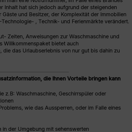
nn man eine Notrufnummer, im Falle eines Brandes
er Inhalt hat sich jedoch aufgrund der steigenden
 Gäste und Besitzer, der Komplexität der Immobilien
Technologie- , Technik- und Ferienmärkte verändert.
ut- Zeiten, Anweisungen zur Waschmaschine und
as Willkommenspaket bietet auch
die das Urlaubserlebnis von nur gut bis dahin zu
satzinformation, die Ihnen Vorteile bringen kann
ie z.B: Waschmaschine, Geschirrspüler oder
ionen
s Problems, wie das Aussperren, oder im Falle eines
n in der Umgebung mit sehenswerten