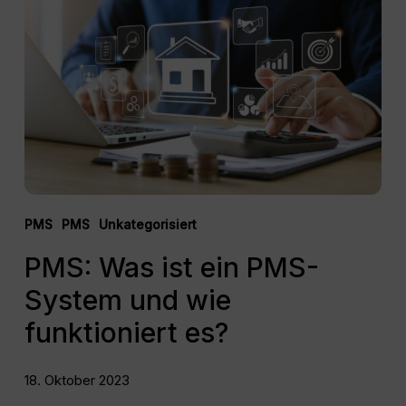
ist
ein
PMS-
System
und
wie
funktioniert
es?
PMS
PMS
Unkategorisiert
PMS: Was ist ein PMS-
System und wie
funktioniert es?
18. Oktober 2023