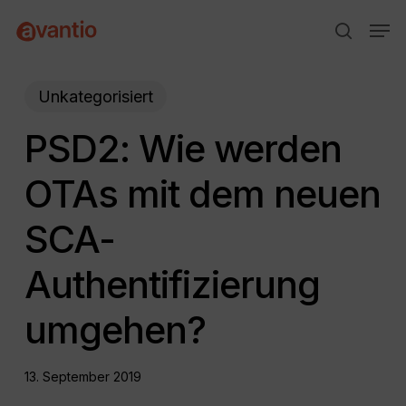
Skip
Menu
Men
to
search
main
content
Unkategorisiert
PSD2: Wie werden
OTAs mit dem neuen
SCA-
Authentifizierung
umgehen?
13. September 2019