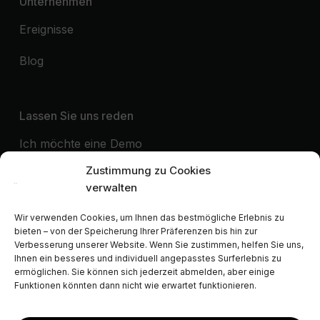
Unternehmen
Ereignisse
Blog
Lassen Sie uns reden
Ich möchte eine Demo
Zustimmung zu Cookies
Ich möchte Kontakt aufnehmen mit
verwalten
Wir verwenden Cookies, um Ihnen das bestmögliche Erlebnis zu
Kooperationspartner von
bieten – von der Speicherung Ihrer Präferenzen bis hin zur
Verbesserung unserer Website. Wenn Sie zustimmen, helfen Sie uns,
ALEP
AIGAB
APAR
APARTURE
APTUR
Ihnen ein besseres und individuell angepasstes Surferlebnis zu
ASCAV
ATA
AVVA
CLF
FEVITUR
ISCF
ermöglichen. Sie können sich jederzeit abmelden, aber einige
Funktionen könnten dann nicht wie erwartet funktionieren.
STAA
STAMA
VDFA
VRMA
SPLM
AVAT
FAVR
NWVRP