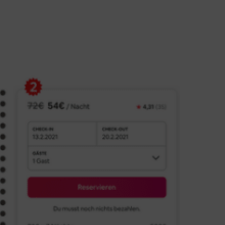
line Check-in
hlungssoftware by Planet