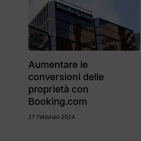
Premi invio per effettuare la ricerca
conversioni
delle
proprietà
con
Booking.com
Aumentare
le
Aumentare le
conversioni
conversioni delle
delle
proprietà
proprietà con
con
Booking.com
Booking.com
27 Febbraio 2024