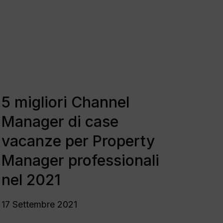
Channel
in online
Manager
 Gateway
di
case
vacanze
e
per
ad Avantio
Property
5
ne fluida, supporto completo
Manager
migliori
5 migliori Channel
professionali
Channel
nel
Manager di case
Manager
2021
di
vacanze per Property
case
Manager professionali
vacanze
per
nel 2021
Property
Manager
17 Settembre 2021
professionali
nel