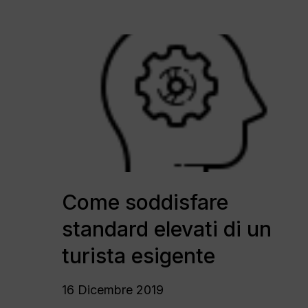
Come
soddisfare
standard
elevati
di
un
turista
esigente
Come
soddisfare
Come soddisfare
standard
standard elevati di un
elevati
di
turista esigente
un
turista
16 Dicembre 2019
esigente