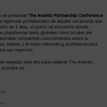
Convierte usuarios en reservas
Recursos para dar forma a tu
Check-
estrategia
Servicios
 de presentar
The Avantio Partnership Conference
Planet
Eventos
as agencias profesionales de alquiler vacacional que
Marketing Digital
Encuéntranos en todo el mundo
vento de 2 días, un punto de encuentro donde
Migración
Atrae tráfico con SEO y PPC
les plataformas tanto globales cómo locales del
Marketing de redes sociales​
esionales compartirán conocimientos sobre la
Cambia
as, talleres y el mejor networking profesional para
Cambia a
segura
ara sus negocios.
es elegidas este año para celebrar The Avantio
 su plaza ya:
bre
.
bre
.