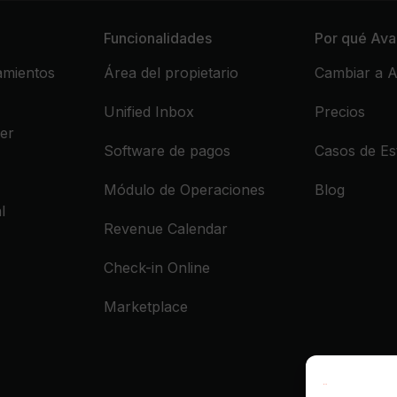
Funcionalidades
Por qué Ava
amientos
Área del propietario
Cambiar a A
Unified Inbox
Precios
er
Software de pagos
Casos de Es
Módulo de Operaciones
Blog
l
Revenue Calendar
Check-in Online
Marketplace