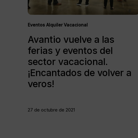
sector
vacacional.
¡Encantados
de
Eventos Alquiler Vacacional
volver
Avantio vuelve a las
a
veros!
ferias y eventos del
sector vacacional.
¡Encantados de volver a
veros!
27 de octubre de 2021