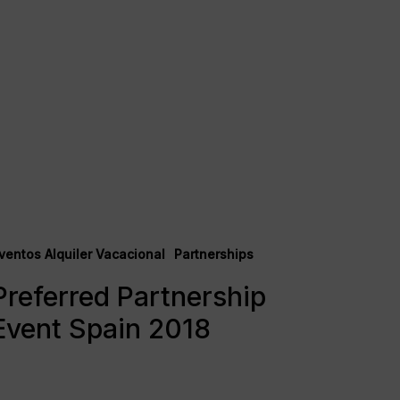
referred
artnership
ventos Alquiler Vacacional
Partnerships
vent
Preferred Partnership
pain
018
Event Spain 2018