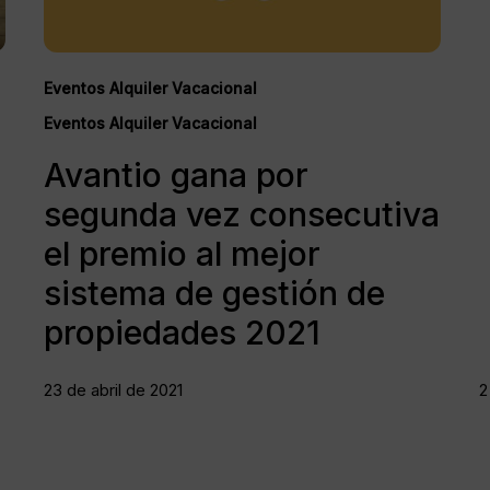
al
mejor
sistema
de
Eventos Alquiler Vacacional
gestión
Eventos Alquiler Vacacional
de
propiedades
Avantio gana por
2021
segunda vez consecutiva
el premio al mejor
sistema de gestión de
propiedades 2021
23 de abril de 2021
2