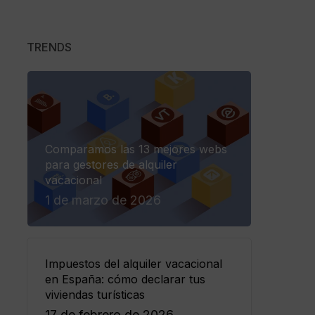
in online
 Payments
TRENDS
r a Avantio
 Avantio de forma fluida y
Comparamos las 13 mejores webs
para gestores de alquiler
vacacional
1 de marzo de 2026
Impuestos del alquiler vacacional
en España: cómo declarar tus
viviendas turísticas
17 de febrero de 2026