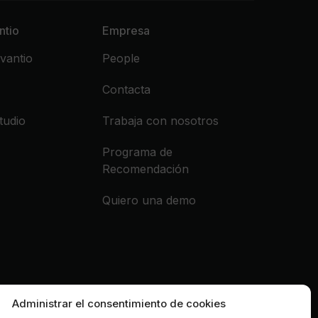
ntio
Empresa
vantio
People
Contacta
tudio
Trabaja con nosotros
Programa de
Recomendación
Quiero una demo
Administrar el consentimiento de cookies