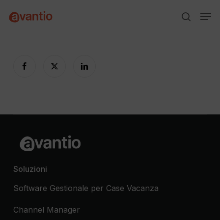
Skip
Menu
Men
to
search
main
content
Soluzioni
Software Gestionale per Case Vacanza
Channel Manager