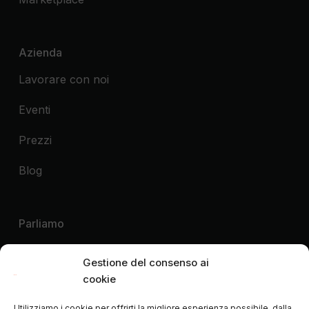
Azienda
Lavorare con noi
Eventi
Prezzi
Blog
Parliamo
Voglio una demo
Gestione del consenso ai
cookie
Voglio contattare
Utilizziamo i cookie per offrirti la migliore esperienza possibile, dalla