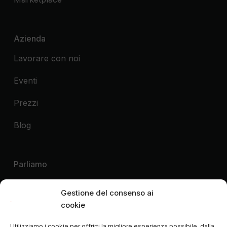
Azienda
Lavorare con noi
Eventi
Prezzi
Blog
Parliamo
Voglio una demo
Gestione del consenso ai
cookie
Voglio contattare
Utilizziamo i cookie per offrirti la migliore esperienza possibile, dalla