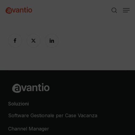
Skip
Menu
Men
to
search
main
content
Soluzioni
Software Gestionale per Case Vacanza
Channel Manager