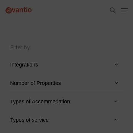
Skip
Menu
Men
to
search
main
content
Filter by:
Integrations
Number of Properties
Types of Accommodation
Types of service