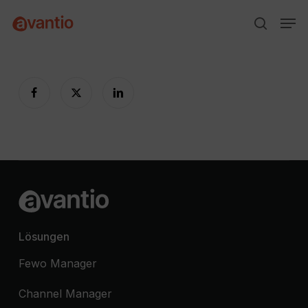
Skip
Menu
Men
to
search
main
content
Lösungen
Fewo Manager
Channel Manager